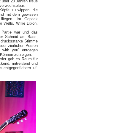
 über 20 Jahren treue
nverwechselbar.
Köpfe zu wippen, die
 und mit dem gewissen
 fliegen. Im Gepäck
 Wells, Willie Dixon,
r Partie war und das
eter Schmid am Bass,
usdrucksstarke Stimme
eser zierlichen Person
g with you" entgegen
r Können zu zeigen.
eder gab es Raum für
ckend, mitreißend und
s entgegenfiebern. uf