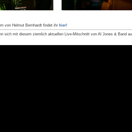
m von Helmut Bernhardt findet ihr
hier!
nn sich mit diesem ziemlich aktuellen Live-Mitschnitt von Al Jones & Band 