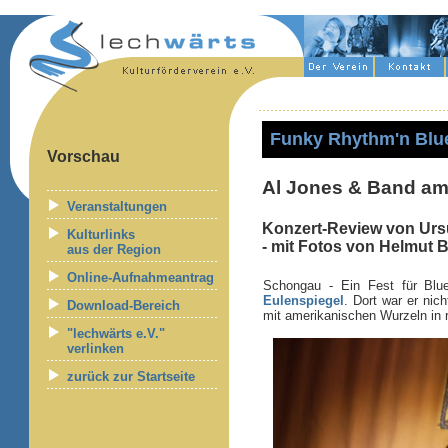
Funky Rhythm'n Blu
Vorschau
Al Jones & Band am
Veranstaltungen
Konzert-Review von Ursu
Kulturlinks
- mit Fotos von Helmut 
aus der Region
Online-Aufnahmeantrag
Schongau - Ein Fest für Bl
Eulenspiegel
. Dort war er nic
Download-Bereich
mit amerikanischen Wurzeln in 
"lechwärts e.V."
verlinken
zurück zur Startseite