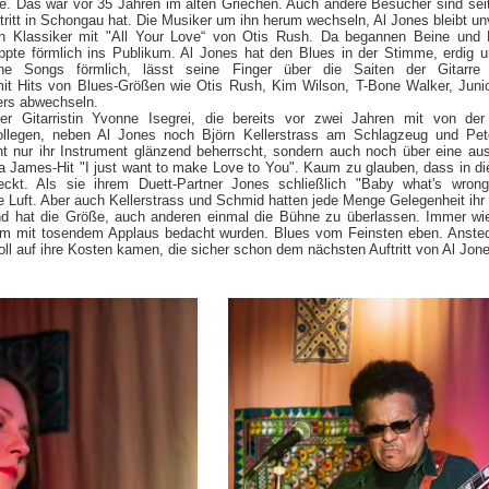
e. Das war vor 35 Jahren im alten Griechen. Auch andere Besucher sind seit
tritt in Schongau hat. Die Musiker um ihn herum wechseln, Al Jones bleibt u
n Klassiker mit "All Your Love“ von Otis Rush. Da begannen Beine und 
ppte förmlich ins Publikum. Al Jones hat den Blues in der Stimme, erdig
ne Songs förmlich, lässt seine Finger über die Saiten der Gitarre
it Hits von Blues-Größen wie Otis Rush, Kim Wilson, T-Bone Walker, Junior
ers abwechseln.
r Gitarristin Yvonne Isegrei, die bereits vor zwei Jahren mit von de
dkollegen, neben Al Jones noch Björn Kellerstrass am Schlagzeug und P
cht nur ihr Instrument glänzend beherrscht, sondern auch noch über eine a
ta James-Hit "I just want to make Love to You". Kaum zu glauben, dass in di
ckt. Als sie ihrem Duett-Partner Jones schließlich "Baby what's wron
ie Luft. Aber auch Kellerstrass und Schmid hatten jede Menge Gelegenheit ih
nd hat die Größe, auch anderen einmal die Bühne zu überlassen. Immer wi
um mit tosendem Applaus bedacht wurden. Blues vom Feinsten eben. Anste
oll auf ihre Kosten kamen, die sicher schon dem nächsten Auftritt von Al Jone