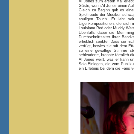
Al Jones zum ersten Mal erlebt
Gäste, wenn Al Jones einen Auf
Gleich zu Beginn gab es eine
Spielfreude der Musiker schwa
souligen Touch. Er lebt sei
Eigenkompositionen, die sich m
Louisiana Red oder Muddy Wat
Ebenfalls dabei die Memminge
Durchschnittsalter ihrer Ban
erheblich senkte. Dass sie ni
verfügt, bewies sie mit dem Et
so eine gewaltige Stimme ste
schleuderte, brannte förmlich d
Al Jones weiß, was er kann u
Solo-Einlagen, die vom Publik
ein Erlebnis bei dem die Fans v