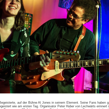
Begeisterte, auf der Bühne Al Jones in seinem Element. Seine Fans haben g
istert wie am ersten Tag. Organisator Peter Huber von Lechwärts erinnert s