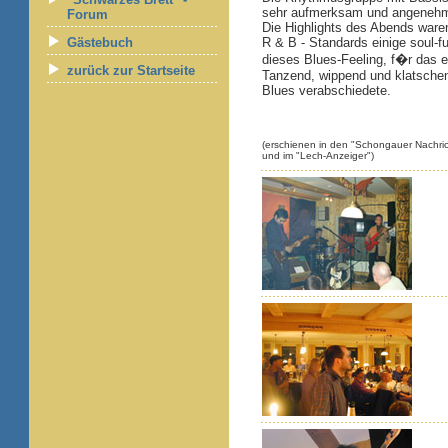
sehr aufmerksam und angenehm 
Forum
Die Highlights des Abends waren
Gästebuch
R & B - Standards einige soul-
dieses Blues-Feeling, f�r das e
zurück zur Startseite
Tanzend, wippend und klatschend
Blues verabschiedete.
(erschienen in den "Schongauer Nachri
und im "Lech-Anzeiger")