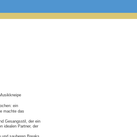
 Musikkneipe
ochen: ein
ke machte das
d Gesangsstil, der ein
n idealen Partner, der
 und sauberen Breaks,