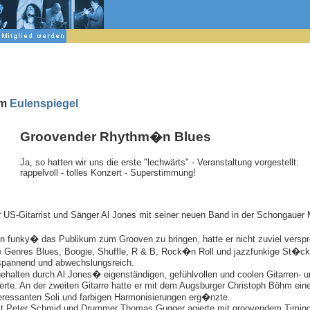
d
im
Eulenspiegel
Groovender Rhythm�n Blues
Ja, so hatten wir uns die erste "lechwärts" - Veranstaltung vorgestellt:
rappelvoll - tolles Konzert - Superstimmung!
 US-Gitarrist und Sänger Al Jones mit seiner neuen Band in der Schongauer
funky� das Publikum zum Grooven zu bringen, hatte er nicht zuviel verspr
die Genres Blues, Boogie, Shuffle, R & B, Rock�n Roll und jazzfunkige St�c
spannend und abwechslungsreich.
ten durch Al Jones� eigenständigen, gefühlvollen und coolen Gitarren- un
rte. An der zweiten Gitarre hatte er mit dem Augsburger Christoph Böhm eine
nteressanten Soli und farbigen Harmonisierungen erg�nzte.
t Peter Schmid und Drummer Thomas Gugger agierte mit groovendem Timing