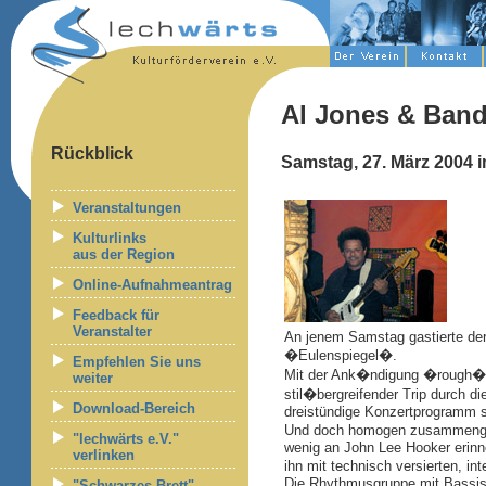
Al Jones & Ban
Rückblick
Samstag, 27. März 2004 
Veranstaltungen
Kulturlinks
aus der Region
Online-Aufnahmeantrag
Feedback für
Veranstalter
An jenem Samstag gastierte der
�Eulenspiegel�.
Empfehlen Sie uns
Mit der Ank�ndigung �rough�n 
weiter
stil�bergreifender Trip durch 
Download-Bereich
dreistündige Konzertprogramm 
Und doch homogen zusammengehal
"lechwärts e.V."
wenig an John Lee Hooker erinne
verlinken
ihn mit technisch versierten, i
Die Rhythmusgruppe mit Bassis
"Schwarzes Brett" -