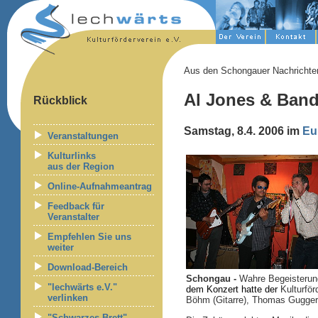
Aus den Schongauer Nachrichte
Al Jones & Ban
Rückblick
Samstag, 8.4. 2006 im
Eu
Veranstaltungen
Kulturlinks
aus der Region
Online-Aufnahmeantrag
Feedback für
Veranstalter
Empfehlen Sie uns
weiter
Download-Bereich
Schongau -
Wahre Begeisterun
"lechwärts e.V."
dem Konzert hatte der
Kulturfö
verlinken
Böhm (Gitarre), Thomas Gugger
"Schwarzes Brett" -