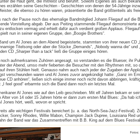
 unter die Haut geht, die mitreißt und berührt. Sowohl Eigenes als auch Bekan
nes erzählen seine Geschichten - Geschichten von denen der 54-Jährige inz
Meister, die ebenso zu hören waren, präsentierte die Band größtenteils als frei
s nach der Pause noch das ehemalige Bandmitglied Johann Fliegauf auf die B
nde Vorstellung abgab. Der aus Peiting stammende Fliegauf demonstrierte a
zu entlocken vermag und erhielt dafür auch verdient großen Applaus. Fliegauf
pielt nun in seiner eigenen Gruppe, den „Boogie Brothers“.
 Band um Al Jones an dem Abend begeisterte, stammten von ihrer neuen CD „B
ichnamige Titelsong oder aber die Stücke „Demands“, „Nobody wanna die“ und 
en CD „Sharper than a tack“ ließ die Gruppe einiges hören.
s noch aufmerksames Zuhören angesagt, so verstanden es die Blueser, ihr P
ter der Abend, umso mehr fieberten die Besucher mit den Rhythmen mit, so
auf ihren Stühlen hielt. Genauso nahm auch nach jeder der Zugaben der Appl
st verschwunden waren und Al Jones zuvor angekündigt hatte: „Ganz im Erns
neue CD anhören“, ließen sich einige immer noch nicht davon abbringen, kräfti
it „I feel good“ erbarmte sich die Band dann noch ein letztes Mal.
erikaner Al Jones wie auf den Leib geschrieben. Mit elf Jahren bekam er sein
Alter von 14 oder 15 Jahren hörte er dann zum ersten Mal Blues: „Da hab ich
l Jones hört, weiß, wovon er spricht.
its alle wichtigen Festivals bereichert (u. a. das North-Sea-Jazz-Festival). 
ker, Sonny Rhodes, Willie Mabon, Champion Jack Dupree, Louisiana Red un
bahn der Band war das Zusammentreffen mit B.B. King auf dem Blues Festiva
Fotos: