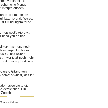
ntes war dabei. Die
wischen eine Menge
e Interpretationen.
ühne, der mit seiner
uf faszinierende Weise,
 ist Gründungsmitglied
ittersweet“, wie etwa
„I need you so bad“.
ublikum nach und nach
 dass gegen Ende des
aus zu, und selbst
t – wer jetzt noch mehr
g weiter zu applaudieren
e erste Gitarre von
 sofort gewusst, das ist
Zudem absolvierte die
d dergleichen. Ein
l Zagreb.
 Manuela Schmid