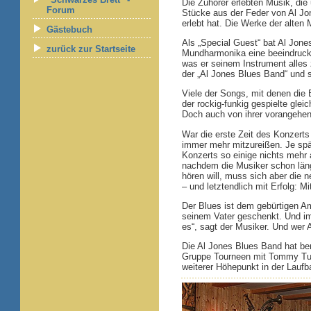
Die Zuhörer erlebten Musik, die
Forum
Stücke aus der Feder von Al Jo
erlebt hat. Die Werke der alten 
Gästebuch
Als „Special Guest“ bat Al Jone
zurück zur Startseite
Mundharmonika eine beeindrucke
was er seinem Instrument alles 
der „Al Jones Blues Band“ und s
Viele der Songs, mit denen die
der rockig-funkig gespielte gle
Doch auch von ihrer vorangehend
War die erste Zeit des Konzert
immer mehr mitzureißen. Je spä
Konzerts so einige nichts mehr 
nachdem die Musiker schon läng
hören will, muss sich aber die 
– und letztendlich mit Erfolg: M
Der Blues ist dem gebürtigen Am
seinem Vater geschenkt. Und im 
es“, sagt der Musiker. Und wer A
Die Al Jones Blues Band hat bere
Gruppe Tourneen mit Tommy Tuc
weiterer Höhepunkt in der Lauf