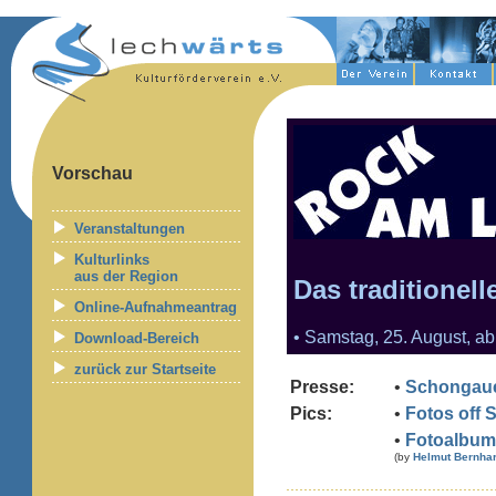
Vorschau
Veranstaltungen
Kulturlinks
aus der Region
Das traditionel
Online-Aufnahmeantrag
• Samstag, 25. August, a
Download-Bereich
zurück zur Startseite
Presse:
•
Schongaue
Pics:
•
Fotos off 
•
Fotoalbum
(by
Helmut Bernhar