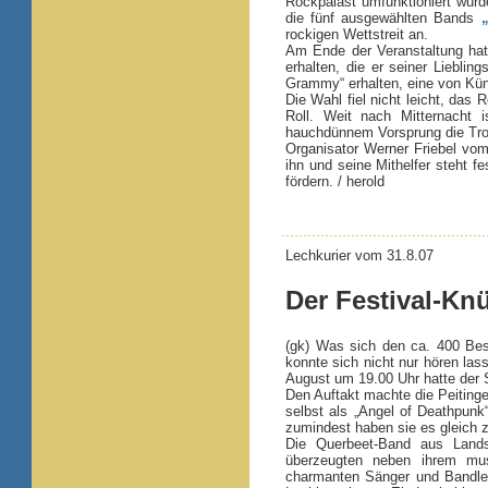
Rockpalast umfunktioniert wurde
die fünf ausgewählten Bands
rockigen Wettstreit an.
Am Ende der Veranstaltung hat
erhalten, die er seiner Liebl
Grammy“ erhalten, eine von Küns
Die Wahl fiel nicht leicht, das
Roll. Weit nach Mitternacht 
hauchdünnem Vorsprung die Tr
Organisator Werner Friebel vom
ihn und seine Mithelfer steht f
fördern. / herold
Lechkurier vom 31.8.07
Der Festival-K
(gk) Was sich den ca. 400 Bes
konnte sich nicht nur hören la
August um 19.00 Uhr hatte der S
Den Auftakt machte die Peiting
selbst als „Angel of Deathpunk
zumindest haben sie es gleich 
Die Querbeet-Band aus Land
überzeugten neben ihrem musi
charmanten Sänger und Bandlead