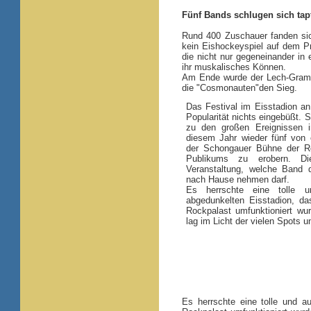
Fünf Bands schlugen sich ta
Rund 400 Zuschauer fanden sic
kein Eishockeyspiel auf dem P
die nicht nur gegeneinander in
ihr muskalisches Können.
Am Ende wurde der Lech-Gramm
die "Cosmonauten"den Sieg.
Das Festival im Eisstadion an
Popularität nichts eingebüßt. 
zu den großen Ereignissen i
diesem Jahr wieder fünf von 
der Schongauer Bühne der R
Publikums zu erobern. D
Veranstaltung, welche Band 
nach Hause nehmen darf.
Es herrschte eine tolle 
abgedunkelten Eisstadion, da
Rockpalast umfunktioniert wur
lag im Licht der vielen Spots u
Es herrschte eine tolle und a