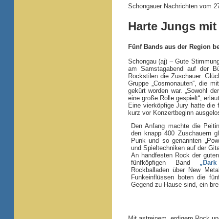
Schongauer Nachrichten vom 27
Harte Jungs mit
Fünf Bands aus der Region b
Schongau (aj) – Gute Stimmung
am Samstagabend auf der Büh
Rockstilen die Zuschauer. Gl
Gruppe „Cosmonauten“, die mit
gekürt worden war. „Sowohl der
eine große Rolle gespielt“, erlä
Eine vierköpfige Jury hatte di
kurz vor Konzertbeginn ausgelos
Den Anfang machte die Peiti
den knapp 400 Zuschauern gl
Punk und so genannten „Power
und Spieltechniken auf der Gita
An handfesten Rock der guten 
fünfköpfigen Band
„Dark
Rockballaden über New Meta
Funkeinflüssen boten die fün
Gegend zu Hause sind, ein bre
Mit astreinem, erdigem Rock u