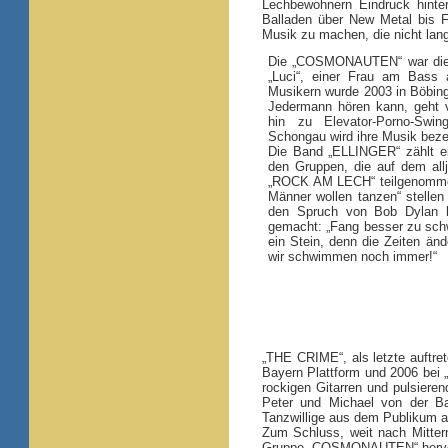
Lechbewohnern Eindruck hinter
Balladen über New Metal bis F
Musik zu machen, die nicht lang
Die „COSMONAUTEN“ war die d
„Luci“, einer Frau am Bass 
Musikern wurde 2003 in Böbing 
Jedermann hören kann, geht v
hin zu Elevator-Porno-Swi
Schongau wird ihre Musik beze
Die Band „ELLINGER“ zählt ei
den Gruppen, die auf dem alljä
„ROCK AM LECH“ teilgenommen
Männer wollen tanzen“ stellen 
den Spruch von Bob Dylan h
gemacht: „Fang besser zu sch
ein Stein, denn die Zeiten änd
wir schwimmen noch immer!“
„THE CRIME“, als letzte auftret
Bayern Plattform und 2006 bei 
rockigen Gitarren und pulsiere
Peter und Michael von der Ba
Tanzwillige aus dem Publikum a
Zum Schluss, weit nach Mitter
Gruppe „COSMONAUTEN“ hervor. M