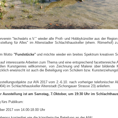
erverein "lechwärts e.V." wieder alle Profi- und Hobbykünstler aus der Region 
sstellung für Alles" im Altenstadter Schlachthauskeller (ehem. Römerhof) zu
dem Motto
"Fundstücke"
und möchte wieder ein breites Spektrum kreativen S
 auf interessante Arbeiten zum Thema und eine entsprechend facettenreiche A
len Kunstgenres willkommen, von Zeichnung und Malerei über bildende 
cklich erwünscht ist auch die Beteiligung von Schülern bzw. Kunsterziehungs
sstellungsobjekte zur AfA 2017 vom 2.-6.10. nach vorheriger telefonischer 
04) im Schlachthauskeller Altenstadt (Schongauer Strasse 23) anliefern.
ur Ausstellung ist am Samstag, 7.Oktober, um 19:30 Uhr im Schlachthausk
g fürs Publikum:
ober 2017 von 14.00-18.00 Uhr
h ebenso kostenfrei wie die künstlerische Beteilung an der AfA!