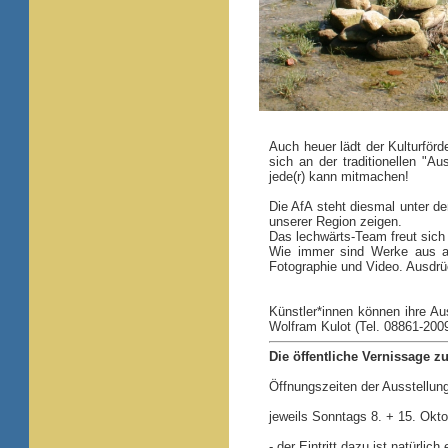
Auch heuer lädt der Kulturförd
sich an der traditionellen "Au
jede(r) kann mitmachen!
Die AfA steht diesmal unter 
unserer Region zeigen.
Das lechwärts-Team freut sich
Wie immer sind Werke aus al
Fotographie und Video. Ausdrü
Künstler*innen können ihre Au
Wolfram Kulot (Tel. 08861-2009
Die öffentliche Vernissage z
Öffnungszeiten der Ausstellun
jeweils Sonntags 8. + 15. Okt
- der Eintritt dazu ist natürlic