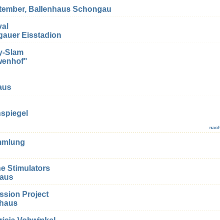
tember, Ballenhaus Schongau
val
gauer Eisstadion
y-Slam
wenhof"
aus
nspiegel
nac
ammlung
e Stimulators
haus
ssion Project
nhaus