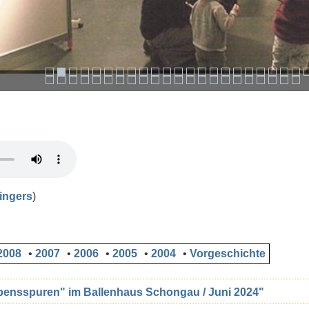
Fingers
)
2008
•
2007
•
2006
•
2005
•
2004
•
Vorgeschichte
bensspuren" im Ballenhaus Schongau / Juni 2024"