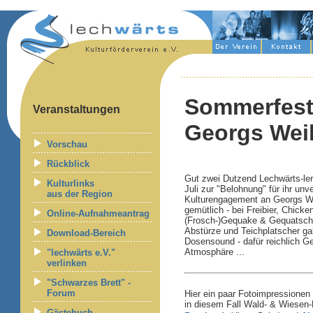
Sommerfeste
Veranstaltungen
Georgs Wei
Vorschau
Rückblick
Gut zwei Dutzend Lechwärts-le
Kulturlinks
Juli zur "Belohnung" für ihr un
aus der Region
Kulturengagement an Georgs Wei
gemütlich - bei Freibier, Chick
Online-Aufnahmeantrag
(Frosch-)Gequake & Gequatsch
Abstürze und Teichplatscher g
Download-Bereich
Dosensound - dafür reichlich Geg
Atmosphäre ...
"lechwärts e.V."
verlinken
"Schwarzes Brett" -
Forum
Hier ein paar Fotoimpressionen
in diesem Fall Wald- & Wiesen
Gästebuch