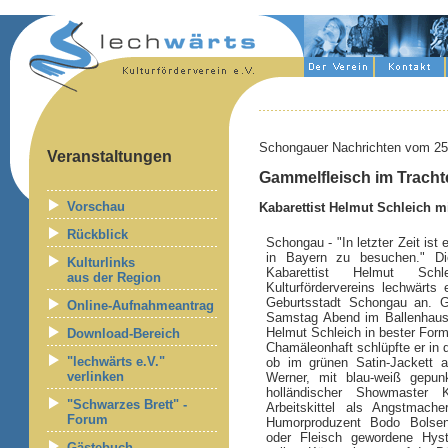
Schongauer Nachrichten vom 25
Veranstaltungen
Gammelfleisch im Trach
Vorschau
Kabarettist Helmut Schleich m
Rückblick
Schongau - "In letzter Zeit is
in Bayern zu besuchen." Di
Kulturlinks
Kabarettist Helmut Sch
aus der Region
Kulturfördervereins lechwärts 
Geburtsstadt Schongau an. 
Online-Aufnahmeantrag
Samstag Abend im Ballenhaus
Helmut Schleich in bester Form
Download-Bereich
Chamäleonhaft schlüpfte er in 
"lechwärts e.V."
ob im grünen Satin-Jackett a
verlinken
Werner, mit blau-weiß gepunk
holländischer Showmaster
"Schwarzes Brett" -
Arbeitskittel als Angstmache
Forum
Humorproduzent Bodo Bolsenk
oder Fleisch gewordene Hyst
Gästebuch