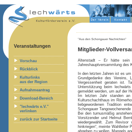
"Aus den Schongauer Nachrichten"
Veranstaltungen
Mitglieder-Vollvers
Altenstadt – Er hätte sei
Vorschau
Jahreshauptversammlung des Kul
Rückblick
In den letzten Jahren ist es um
Kulturlinks
Grundgedanke des Vereins, Leu
aus der Region
Vergessenheit geraten ist. T
Unterstützung beim lechwärts
Aufnahmeantrag
gemeldet werden, um auf der Ho
Im letzten Jahr standen an 
Download-Bereich
Kulturschachthaus im Römerhof,
liebgewordenen Tradition ent
"lechwärts e.V."
Schongauer Tangowochenende im 
verlinken
Bei den turnusmäßig anstehend
Vorsitzender und Helmut Bern
zurück zur Startseite
wiedergewählt. Zum Revisor w
hinkriegen“, meinte Wahlleiter
abgeben zu wollen. Mangels ande