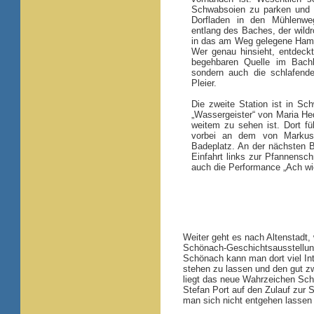
Schwabsoien zu parken und 
Dorfladen in den Mühlenweg
entlang des Baches, der wildr
in das am Weg gelegene Ham
Wer genau hinsieht, entdeck
begehbaren Quelle im Bachbe
sondern auch die schlafend
Pleier.
Die zweite Station ist in Sc
„Wassergeister“ von Maria Hed
weitem zu sehen ist. Dort f
vorbei an dem von Markus
Badeplatz. An der nächsten B
Einfahrt links zur Pfannens
auch die Performance „Ach wie
Weiter geht es nach Altenstadt,
Schönach-Geschichtsausstellung 
Schönach kann man dort viel Int
stehen zu lassen und den gut 
liegt das neue Wahrzeichen Sch
Stefan Port auf den Zulauf zur 
man sich nicht entgehen lassen 