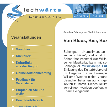
Aus den Schongauer Nachrichten vom
Veranstaltungen
Von Blues, Bier, Be
Vorschau
Schongau – „Kompliment an di
immer schöner“, stellte jetzt
Rückblick
Schon fast zehnmal war Willia
seiner Musikerlaufbahn mit se
Kulturlinks
Schongauer
Musikkneipe Eul
aus der Region
Einladung des Kulturförderverei
Online-Aufnahmeantrag
Im Gegensatz zum Eulenspie
Williams Wetsox nichts verände
Feedback für
Besucher bekamen aufrichtigen
Veranstalter
Texten zu hören. Dieses Relikt
von einigen wenigen gepflegt w
Empfehlen Sie uns
Charme eingebüßt.
weiter
Download-Bereich
"lechwärts e.V."