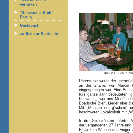
verlinken
"Schwarzes Brett" -
Forum
Gästebuch
zurück zur Startseite
Blick ins Eulen-Publi
Unterstützt wurde der unermüdl
an der Gitarre, von Marcel
eingesprungen war. Eine Erinn
fürs ganze Jahr bedeuteten, g
Fernweh „i wui ans Meer“ ode
Boarische Bier“, Lieder über d
Mit „Mensch sei g’scheid“ u
beschworen Lokalkolorit mit „W
In drei Spielblöcken lieferten
der vergangenen 27 Jahre und b
Füße zum Wippen und Finger z