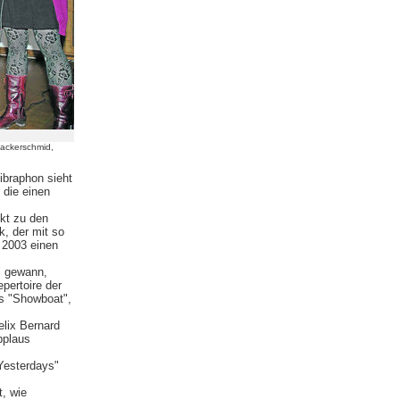
Lackerschmid,
ibraphon sieht
 die einen
ekt zu den
, der mit so
 2003 einen
" gewann,
pertoire der
us "Showboat",
elix Bernard
pplaus
Yesterdays"
, wie