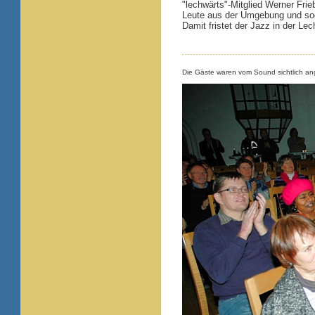
"lechwärts"-Mitglied Werner Fri
Leute aus der Umgebung und s
Damit fristet der Jazz in der Le
Die Gäste waren vom Sound sichtlich an