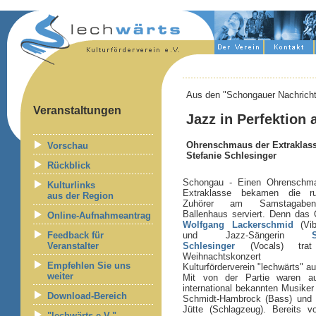
Aus den "Schongauer Nachricht
Veranstaltungen
Jazz in Perfektion 
Ohrenschmaus der Extraklasse
Vorschau
Stefanie Schlesinger
Rückblick
Schongau - Einen Ohrenschm
Kulturlinks
Extraklasse bekamen die r
aus der Region
Zuhörer am Samstagabe
Ballenhaus serviert. Denn das 
Online-Aufnahmeantrag
Wolfgang Lackerschmid
(Vib
Feedback für
und Jazz-Sängerin
Veranstalter
Schlesinger
(Vocals) trat
Weihnachtskonzert
Empfehlen Sie uns
Kulturförderverein "lechwärts" au
weiter
Mit von der Partie waren a
international bekannten Musike
Download-Bereich
Schmidt-Hambrock (Bass) und 
Jütte (Schlagzeug). Bereits v
"lechwärts e.V."