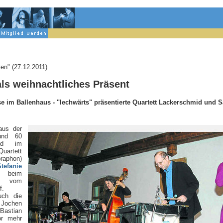
en" (27.12.2011)
als weihnachtliches Präsent
 im Ballenhaus - "lechwärts" präsentierte Quartett Lackerschmid und 
aus der
und 60
nd im
Quartett
raphon)
Stefanie
 beim
 vom
f.
uch die
r Jochen
Bastian
or mehr