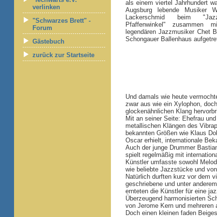
als einem viertel Jahrhundert wa
verlinken
Augsburg lebende Musiker W
Lackerschmid beim "Ja
"Schwarzes Brett" -
Pfaffenwinkel" zusammen m
Forum
legendären Jazzmusiker Chet B
Schongauer Ballenhaus aufgetre
Gästebuch
zurück zur Startseite
Und damals wie heute vermochte 
zwar aus wie ein Xylophon, doch
glockenähnlichen Klang hervorbr
Mit an seiner Seite: Ehefrau und
metallischen Klängen des Vibra
bekannten Größen wie Klaus Dold
Oscar erhielt, internationale Bek
Auch der junge Drummer Bastian
spielt regelmäßig mit internati
Künstler umfasste sowohl Melodi
wie beliebte Jazzstücke und von
Natürlich durften kurz vor dem 
geschriebene und unter anderem 
ernteten die Künstler für eine j
Überzeugend harmonisierten Sch
von Jerome Kern und mehreren
Doch einen kleinen faden Beiges