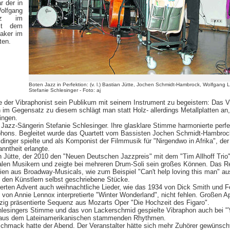
r der in
olfgang
zz im
it dem
aker im
ten.
Boten Jazz in Perfektion: (v. l.) Bastian Jütte, Jochen Schmidt-Hambrock, Wolfgang 
Stefanie Schlesinger - Foto: aj
der Vibraphonist sein Publikum mit seinem Instrument zu begeistern: Das V
 im Gegensatz zu diesem schlägt man statt Holz- allerdings Metallplatten an,
ingen.
 Jazz-Sängerin Stefanie Schlesinger. Ihre glasklare Stimme harmonierte perf
phons. Begleitet wurde das Quartett vom Bassisten Jochen Schmidt-Hambrock
inger spielte und als Komponist der Filmmusik für "Nirgendwo in Afrika", der
anntheit erlangte.
 Jütte, der 2010 den "Neuen Deutschen Jazzpreis" mit dem "Tim Allhoff Trio
onalen Musikern und zeigte bei mehreren Drum-Soli sein großes Können. Das Re
en aus Broadway-Musicals, wie zum Beispiel "Can't help loving this man" a
 den Künstlern selbst geschriebene Stücke.
vierten Advent auch weihnachtliche Lieder, wie das 1934 von Dick Smith und F
von Annie Lennox interpretierte "Winter Wonderland", nicht fehlen. Großen A
azzig präsentierte Sequenz aus Mozarts Oper "Die Hochzeit des Figaro".
lesingers Stimme und das von Lackerschmid gespielte Vibraphon auch bei "
 aus dem Lateinamerikanischen stammenden Rhythmen.
chmack hatte der Abend. Der Veranstalter hätte sich mehr Zuhörer gewünscht