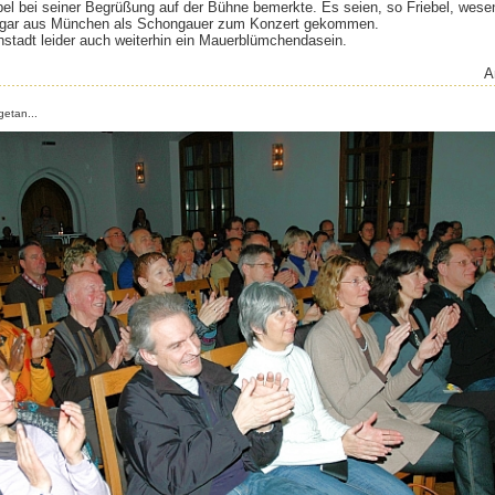
ebel bei seiner Begrüßung auf der Bühne bemerkte. Es seien, so Friebel, wese
ogar aus München als Schongauer zum Konzert gekommen.
chstadt leider auch weiterhin ein Mauerblümchendasein.
A
getan...