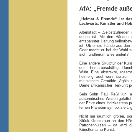
AfA: „Fremde auße
„Heimat & Fremde“ ist das 
Lechwärts. Künstler und Ho
Altenstadt – „Selbstzufrieden 
sehen ist. Mit den Händen i
entspannter Haltung selbstbew
ist. Ob er die Hände aus den
Oder macht er bei der Wahl sei
sich rundherum alles ändert?
Eine andere Skulptur der Küns
dem Thema beschäftigt. Daneb
Wühr. Eine abstrakte, rosar
heimelig, auch wenn sie zum 
mit seinem Gemälde „Ägäis a
Dame afrikanischer Herkunft por
Sein Sohn Paul Reßl jun. ar
außerirdisches Wesen gefaltet
der Ecke eines Holzkastens pos
fernen Planeten symbolisiert, g
Nicht nur räumlich größer, s
Stück Grenzzaun an den Ränd
Patronenhülsen – da wird di
Künstlername Kunst.