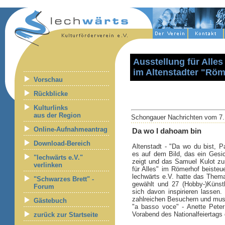
Ausstellung für Alles 
im Altenstadter "Röm
Vorschau
Rückblicke
Kulturlinks
aus der Region
Schongauer Nachrichten vom 7.
Online-Aufnahmeantrag
Da wo I dahoam bin
Download-Bereich
Altenstadt - "Da wo du bist, P
es auf dem Bild, das ein Gesich
"lechwärts e.V."
zeigt und das Samuel Kulot zur
verlinken
für Alles" im Römerhof beisteue
lechwärts e.V. hatte das Them
"Schwarzes Brett" -
gewählt und 27 (Hobby-)Künst
Forum
sich davon inspirieren lassen
zahlreichen Besuchern und mu
Gästebuch
"a basso voce" - Anette Pete
Vorabend des Nationalfeiertags g
zurück zur Startseite