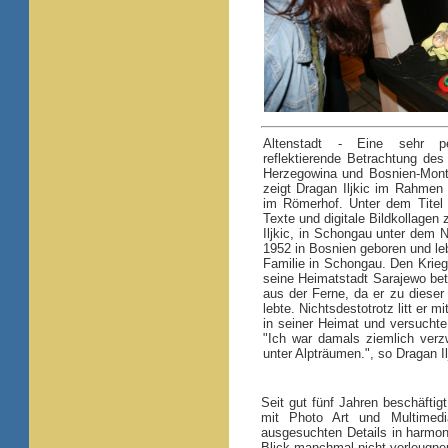
Altenstadt - Eine sehr per
reflektierende Betrachtung de
Herzegowina und Bosnien-Mont
zeigt Dragan Iljkic im Rahmen d
im Römerhof. Unter dem Titel 
Texte und digitale Bildkollagen
Iljkic, in Schongau unter dem 
1952 in Bosnien geboren und leb
Familie in Schongau. Den Krie
seine Heimatstadt Sarajewo betr
aus der Ferne, da er zu dieser
lebte. Nichtsdestotrotz litt er 
in seiner Heimat und versuchte,
"Ich war damals ziemlich verzw
unter Alpträumen.", so Dragan Il
Seit gut fünf Jahren beschäftig
mit Photo Art und Multimedi
ausgesuchten Details in harmon
Blick manchmal nicht verleugnen