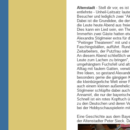
Altenstadt
- Stell dir vor, es 
entlehnte - Unheil-Leitsatz lau
Besucher und lediglich zwei "A
Dabei ist die Grundidee, die de
die Leute heute Abend aus fre
Dies kann ein Lied sein, ein Th
Immerhin zwei Gäste hatten etw
Alexandra Stiglmeier extra für d
"Peitinger Theaterern" mit und 
Faschingsbällen, aufführt. Rund
Zeitarbeiters, der Putzfrau ode
An diesem Abend schließlich wu
Leute zum Lachen zu bringen", 
umgehängtem Fuchsfell und altm
Alltag mit faulem Gatten, ver
Ihre Ideen, so gestand Alexand
besonders gerne die gängigen K
die kleinbürgerliche Welt einer 
auch einem kleinen außerehelic
Stiglmeier schlüpfte dabei auc
Annamirl, die nur der bayerisc
Schnell ist ein rotes Kopftuch 
zu den Deutschen und deren Ver
bei der Hobbyschauspielerin mi
Eine Geschichte aus dem Bayer
der Altenstadter Peter Sieck. Da