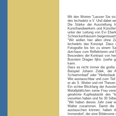
Mit den Worten "Lassen Sie sic
des lechwärts e.V. Und dabei we
Die Stärke der Ausstellung li
Kunsthandwerkern und Künstler
unter der Leitung von Evi Eb
Schneckenhäusern beigesteuert
"Wir wollen hier allen ohne Z
lechwärts das Konzept. Dass di
Fotografie bis hin zu einem Sa
durchaus zum Reflektieren und
Besonders der Kontrast von hei
Bosniers Dragan Iljkic (siehe 
kann.
Dass es nicht immer die große
Beispiel Johann Zidek, der 
Schwimmbad" oder "Herbstlaub a
Wie austauschbar und zum Teil 
er als S. Woiter und mit Thesen
Ein echter Blickfang der Ausste
Metallplättchen seine Frau vere
gerahmte Kupferplastik des "l
versehen haben und für 30 Silber
"Wir haben dieses Jahr zwar wen
Walter zusammen. Damit die 
austauschen können, haben d
Immendorf, der eine Bilderserie 