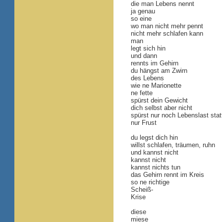
die man Lebens nennt
ja genau
so eine
wo man nicht mehr pennt
nicht mehr schlafen kann
man
legt sich hin
und dann
rennts im Gehirn
du hängst am Zwirn
des Lebens
wie ne Marionette
ne fette
spürst dein Gewicht
dich selbst aber nicht
spürst nur noch Lebenslast stat
nur Frust
du legst dich hin
willst schlafen, träumen, ruhn
und kannst nicht
kannst nicht
kannst nichts tun
das Gehirn rennt im Kreis
so ne richtige
Scheiß-
Krise
diese
miese