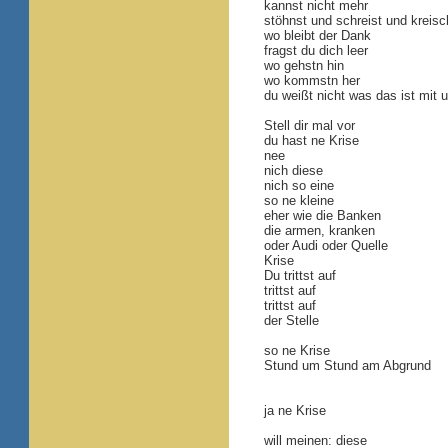
kannst nicht mehr
stöhnst und schreist und kreis
wo bleibt der Dank
fragst du dich leer
wo gehstn hin
wo kommstn her
du weißt nicht was das ist mit
Stell dir mal vor
du hast ne Krise
nee
nich diese
nich so eine
so ne kleine
eher wie die Banken
die armen, kranken
oder Audi oder Quelle
Krise
Du trittst auf
trittst auf
trittst auf
der Stelle
so ne Krise
Stund um Stund am Abgrund
ja ne Krise
will meinen: diese