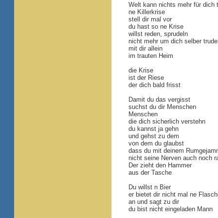
Welt kann nichts mehr für dich 
ne Killerkrise
stell dir mal vor
du hast so ne Krise
willst reden, sprudeln
nicht mehr um dich selber trude
mit dir allein
im trauten Heim
die Krise
ist der Riese
der dich bald frisst
Damit du das vergisst
suchst du dir Menschen
Menschen
die dich sicherlich verstehn
du kannst ja gehn
und gehst zu dem
von dem du glaubst
dass du mit deinem Rumgejam
nicht seine Nerven auch noch r
Der zieht den Hammer
aus der Tasche
Du willst n Bier
er bietet dir nicht mal ne Flasc
an und sagt zu dir
du bist nicht eingeladen Mann